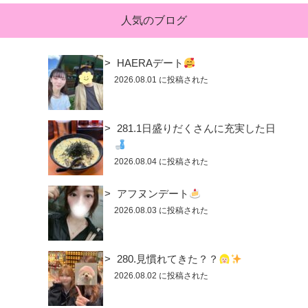
人気のブログ
HAERAデート
2026.08.01 に投稿された
281.1日盛りだくさんに充実した日
2026.08.04 に投稿された
アフヌンデート
2026.08.03 に投稿された
280.見慣れてきた？？
2026.08.02 に投稿された