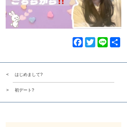
Facebook
Twitter
Line
共
有
はじめまして?
初デート?