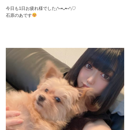
今日も1日お疲れ様でした₍ᐢ⑅•ᴗ•⑅ᐢ₎♡
石原のあです