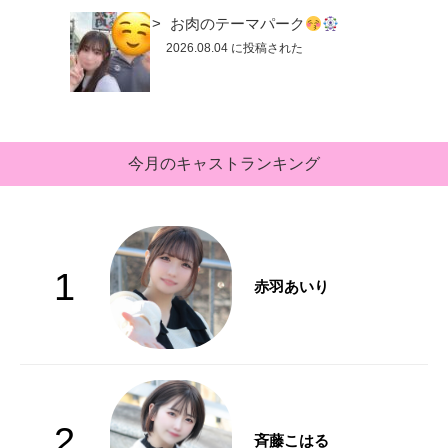
お肉のテーマパーク
2026.08.04 に投稿された
今月のキャストランキング
1
赤羽あいり
2
斉藤こはる