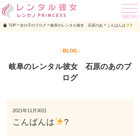
toggle
navigat
MENU
>
>
>
TOP
女の子のブログ
岐阜のレンタル彼女 石原のあ
こんばんは
?
- BLOG -
岐阜のレンタル彼女 石原のあのブ
ログ
2021年11月30日
こんばんは
?