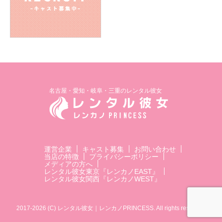
名古屋・愛知・岐阜・三重のレンタル彼女
運営企業
キャスト募集
お問い合わせ
当店の特徴
プライバシーポリシー
メディアの方へ
レンタル彼女東京『レンカノEAST』
レンタル彼女関西『レンカノWEST』
2017-2026 (C) レンタル彼女｜レンカノPRINCESS. All rights reserved.