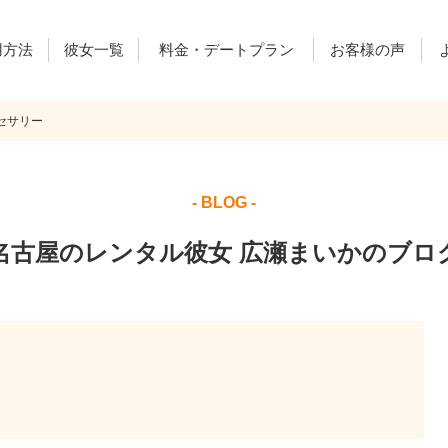
用方法
彼女一覧
料金・デートプラン
お客様の声
セサリー
ご利用料金
デートプラン
レンカノ通信
- BLOG -
名古屋のレンタル彼女 広瀬まいかのブロ