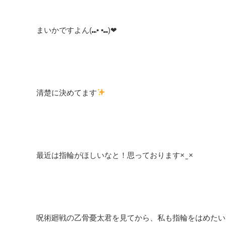
まいかですよん(⑉• •⑉)❤︎
清楚に決めてます
最近は指輪がほしいなと！思っております× ̫ ×
呪術廻戦の乙骨憂太君を見てから、私も指輪をはめたいと。影響されています