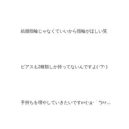
結婚指輪じゃなくていいから指輪がほしい笑
ピアスも2種類しか持ってないんですよ( ◜?◝ )
手持ちを増やしていきたいですε=(･д･｀*)ﾊｧ…