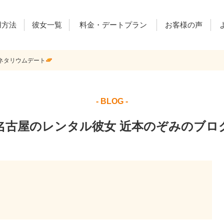
用方法
彼女一覧
料金・デートプラン
お客様の声
ネタリウムデート
ご利用料金
デートプラン
レンカノ通信
- BLOG -
名古屋のレンタル彼女 近本のぞみのブロ