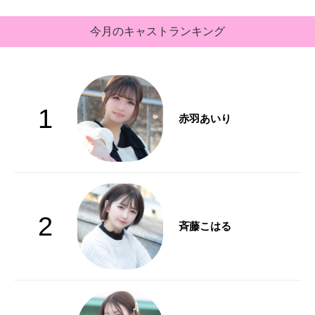
今月のキャストランキング
1
赤羽あいり
2
斉藤こはる