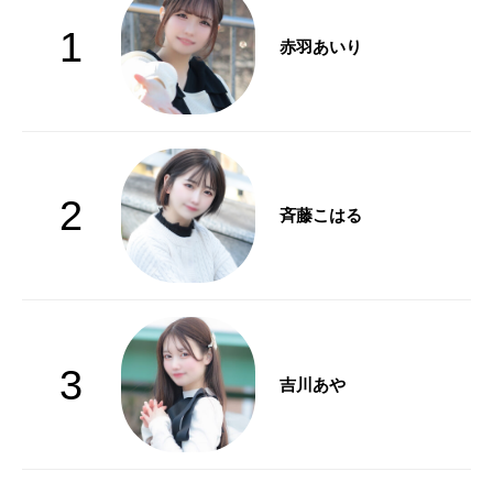
1
赤羽あいり
2
斉藤こはる
3
吉川あや