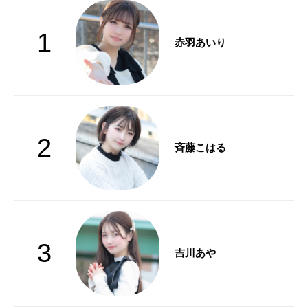
1
赤羽あいり
2
斉藤こはる
3
吉川あや