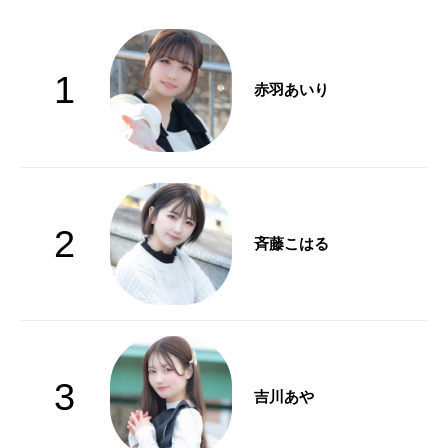
1
赤羽あいり
2
斉藤こはる
3
吉川あや