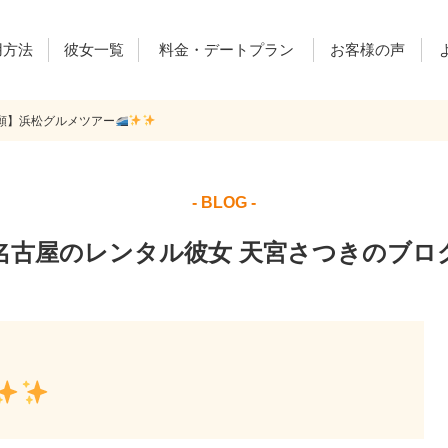
用方法
彼女一覧
料金・デートプラン
お客様の声
願】浜松グルメツアー
ご利用料金
デートプラン
レンカノ通信
- BLOG -
名古屋のレンタル彼女 天宮さつきのブロ