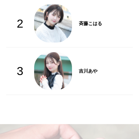
2
斉藤こはる
3
吉川あや