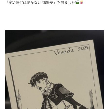
『岸辺露伴は動かない 懺悔室』を観ました