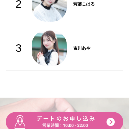
2
斉藤こはる
3
吉川あや