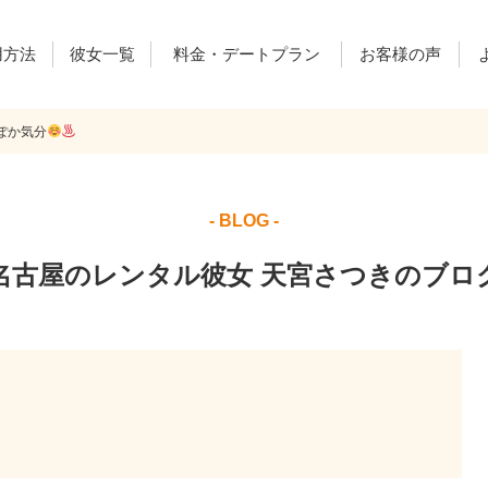
用方法
彼女一覧
料金・デートプラン
お客様の声
ぽか気分
ご利用料金
デートプラン
レンカノ通信
- BLOG -
名古屋のレンタル彼女 天宮さつきのブロ