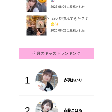
2026.08.04 に投稿された
280.見慣れてきた？？
2026.08.02 に投稿された
今月のキャストランキング
1
赤羽あいり
2
斉藤こはる