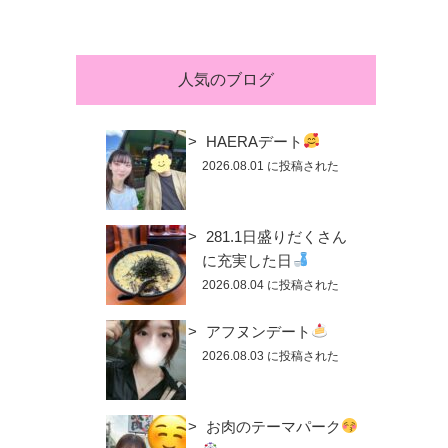
人気のブログ
HAERAデート
2026.08.01 に投稿された
281.1日盛りだくさん
に充実した日
2026.08.04 に投稿された
アフヌンデート
2026.08.03 に投稿された
お肉のテーマパーク