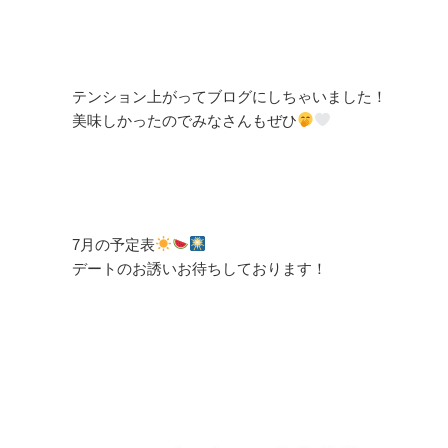
テンション上がってブログにしちゃいました！
美味しかったのでみなさんもぜひ
7月の予定表
デートのお誘いお待ちしております！