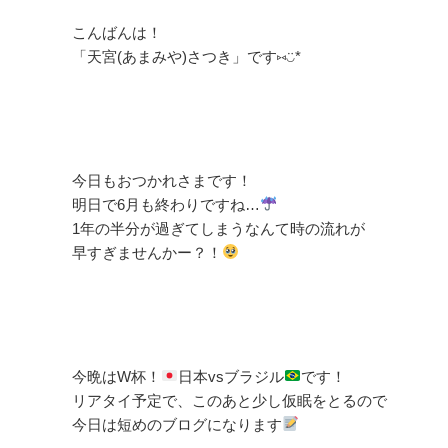
こんばんは！
「天宮(あまみや)さつき」です⑅◡̈*
今日もおつかれさまです！
明日で6月も終わりですね…
1年の半分が過ぎてしまうなんて時の流れが
早すぎませんかー？！
今晩はW杯！
日本vsブラジル
です！
リアタイ予定で、このあと少し仮眠をとるので
今日は短めのブログになります