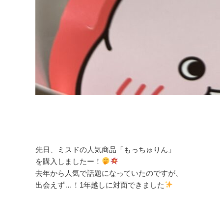
先日、ミスドの人気商品「もっちゅりん」
を購入しましたー！
去年から人気で話題になっていたのですが、
出会えず…！1年越しに対面できました