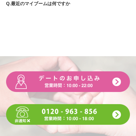
Q.最近のマイブームは何ですか
A. 昔のドラマを見る事
Q.休日は何をして過ごしていますか
A. 買い物か野球観戦かカフェ
Q.好きな漫画・本・雑誌は何ですか
A. 少女漫画全般
Q.好きな音楽（ジャンルやアーティスト）は何ですか
A. ジャンヌダルク
Q.好きなテレビ番組・映画は何ですか
A. ミステリー系、恋愛系ドラマ
Q.好きな芸能人は誰ですか
A. 松田翔太