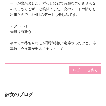
ートが出来ました。ずっと笑顔で綺麗なのぞみさん
な
のでこちらもずっと笑顔でした。次のデートの話しも
出来たので
、2回目のデートも楽しみです。
アダルト様
先日は有難う、、、
初めての待ち合わせが飛騨特急指定席やったけど、停
車時に会う事
が出来てホットして、、、
限られた時間内やったけど、高山市内観光は良い思い
レビューを書く
出作りになり
ました、、、
素敵な笑顔が印象的で良い思い出やったぁ～!
彼女のブログ
先日事故に遭い、無事退院後又、観光旅行したいの