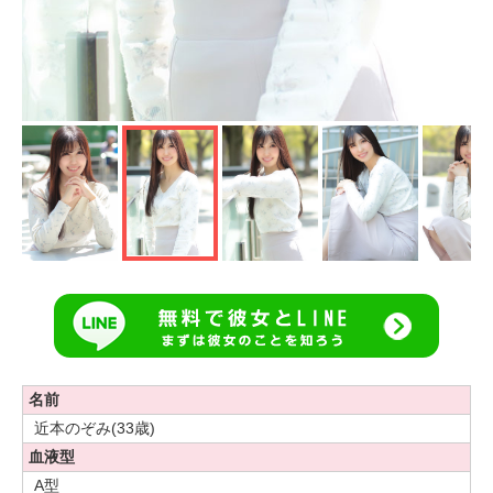
名前
近本のぞみ(33歳)
血液型
A型