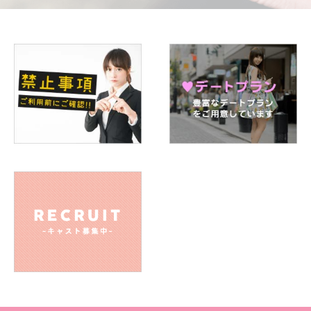
Q.好きなスポーツは何ですか
A. 野球
Q.学生の頃に入っていた部活動は何ですか
A. 茶道部
Q.ストレスの解消方法は？
A. かわいいもの、かっこいいものをひたすら見ること
Q.旅行で行きたいところは何処ですか
A. 関西、福岡
Q.過去または現在の習い事、資格の有無など教えてください
A. 無いです
Q.自慢できることは何ですか
A. どこでも寝れる