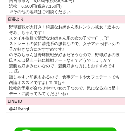
四日市市内 6,000円(税込6,600円)
美味しい物を食べに外食ももちろん大好きですが、一人暮ら
浜松 6,500円(税込7,150円)
しなので自炊も好きでします
※その他の地域はご相談ください
ちなみに1番好きな食べ物はじゃがいも
です！
よく変わってるって言われますが、お家にあるじゃがいもの
店長より
ストックがなくなりそうになると不安になります…
野球観戦が大好き！綺麗なお姉さん系レンタル彼女「近本の
甘い物も辛い物も大好きなので、ご一緒出来る方いてくれた
ぞみ」ちゃんです！
らなと思ってます
スタイル抜群で清楚なお姉さん系の女の子です(՞ ܸ. .ܸ ՞)"
ストレートの髪に清楚系の服装なので、女子アナっぽい女の
子が好きな方におすすめです♪
服装は基本的にはスカート、ワンピースばかりです！
のぞみちゃんは野球観戦が好きだそうなので、野球好きの彼
周りが言うには女子アナさんみたい！な服装が好きです
笑
氏さんは是非一緒に観戦デートなんてどうでしょうか？
競艇も好きみたいなので、競艇好きな方にもおすすめです
𓂃𓊝
私は深夜にお仕事をしていますので、平日、土日問わず日
話しやすい印象もあるので、食事デートやカフェデートでも
中〜夜まで幅広くお時間取りやすいと思います
勿論オススメですよ‎( ㆆ ㆆ)و✧
比較的予定が合わせやすい女の子なので、気になる方は是非
デートに誘ってみてくださいね♪
長々と書きましたが最後まで読んでいただきありがとうござ
LINE ID
いました
もしほんの少しでも興味持ってもらえましたら嬉しいです
@416ytnql
いつでもお誘いお待ちしています