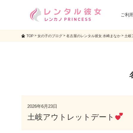
ご利
>
>
>
TOP
女の子のブログ
名古屋のレンタル彼女 水崎まなか
土岐
2026年6月23日
土岐アウトレットデート