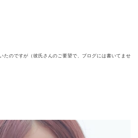
がいたのですが（彼氏さんのご要望で、ブログには書いてませ