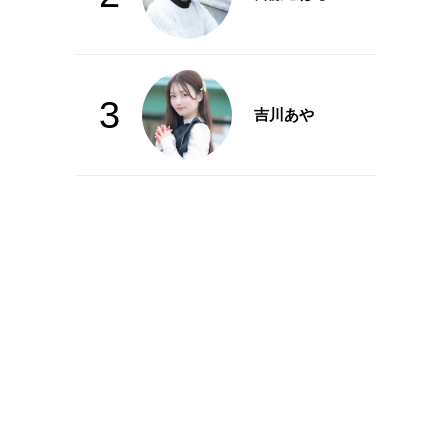
3
吉川あや