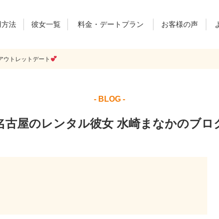
用方法
彼女一覧
料金・デートプラン
お客様の声
アウトレットデート
ご利用料金
デートプラン
レンカノ通信
- BLOG -
名古屋のレンタル彼女 水崎まなかのブロ