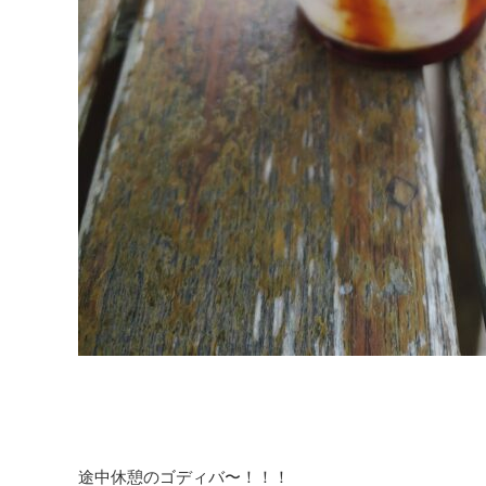
途中休憩のゴディバ〜！！！