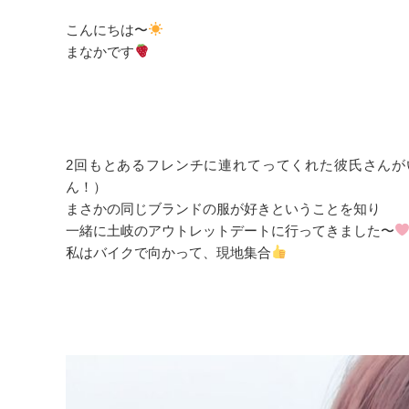
こんにちは〜
まなかです
2回もとあるフレンチに連れてってくれた彼氏さん
ん！）
まさかの同じブランドの服が好きということを知り
一緒に土岐のアウトレットデートに行ってきました〜
私はバイクで向かって、現地集合