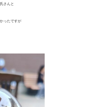
氏さんと
かったですが