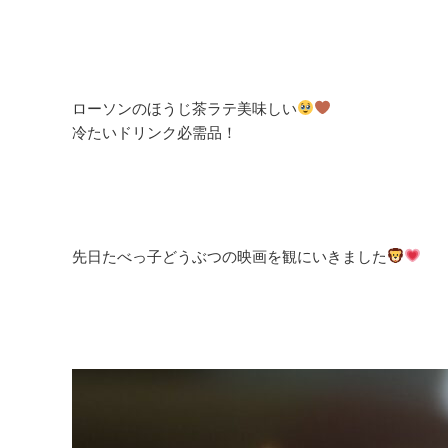
ローソンのほうじ茶ラテ美味しい
冷たいドリンク必需品！
先日たべっ子どうぶつの映画を観にいきました