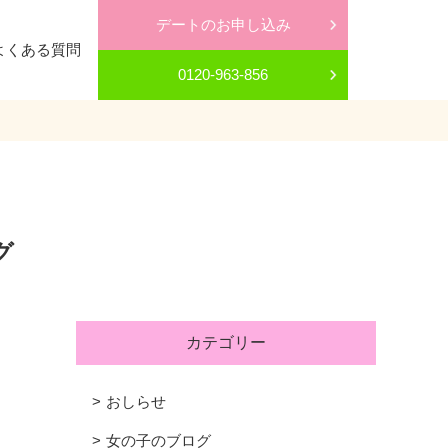
デートのお申し込み
よくある質問
0120-963-856
グ
カテゴリー
おしらせ
女の子のブログ