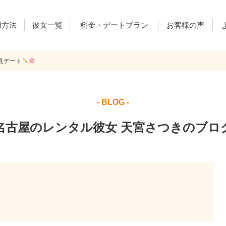
用方法
彼女一覧
料金・デートプラン
お客様の声
見デート
ご利用料金
デートプラン
レンカノ通信
- BLOG -
名古屋のレンタル彼女 天宮さつきのブロ