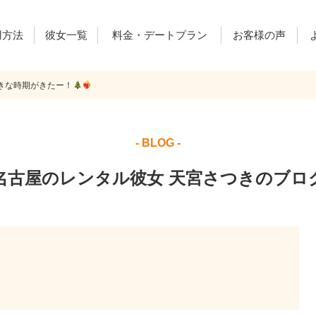
用方法
彼女一覧
料金・デートプラン
お客様の声
きな時期がきたー！
ご利用料金
デートプラン
レンカノ通信
- BLOG -
名古屋のレンタル彼女 天宮さつきのブロ