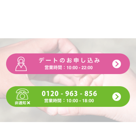
Q.最近のマイブームは何ですか
A.温野菜をつくること
Q.休日は何をして過ごしていますか
A.友達と遊びに行ったり家に引きこもってひたすら寝たり漫
画や映画をみています( ･ᴗ･ )
Q.好きな漫画・本・雑誌は何ですか
A.少女漫画より少年漫画のが好きです！ジャンプの作品よく
読みます♪あと最近はガンツを読みました♪
Q.好きな音楽（ジャンルやアーティスト）は何ですか
A. 宇多田ヒカルさん好きです♡
Q.好きなテレビ番組・映画は何ですか
A. イッテQはよくみます♪映画は世界が終わる系のやつよく
みます笑