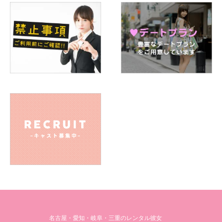
Q.好きな芸能人は誰ですか
A. 宮川大輔さんの話し方好きです
Q.好きなスポーツは何ですか
A.唯一できるのは卓球かな、運動音痴です(;o;)
Q.学生の頃に入っていた部活動は何ですか
A. 料理部！お菓子作ってきゃっきゃしてました(*´꒳`*)
Q.ストレスの解消方法は？
A.めっちゃ走る！仕事でストレスたまりまくった時期は仕事
後くっそーー！ってひたすら走ってました
Q.旅行で行きたいところは何処ですか
A. 北海道！海鮮！！(*ﾟ▽ﾟ*)
Q.過去または現在の習い事、資格の有無など教えてください
A. 小さい頃はお習字習ってました。資格は恥ずかしながらな
名古屋・愛知・岐阜・三重のレンタル彼女