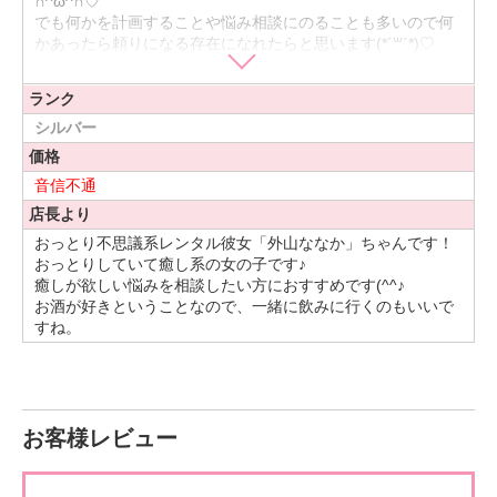
∩^ω^∩♡
でも何かを計画することや悩み相談にのることも多いので何
かあったら頼りになる存在になれたらと思います(*´꒳`*)♡
人見知りもまったくしませんｏ( ›_‹ )ｏ♡
「どんなこともまずやってみる・楽しむ・笑顔を忘れない」
ランク
をモットーに生きてます！
なのでどんな場所にも喜んで行きます♪
シルバー
一緒にいて楽しい気持ちになれるよう精一杯努めさせて頂き
価格
ますので、
音信不通
私と一緒に素敵な思い出作りませんか？？♡
お誘いうずうずしながらお待ちしております╰(*´︶`*)╯♡
店長より
おっとり不思議系レンタル彼女「外山ななか」ちゃんです！
おっとりしていて癒し系の女の子です♪
癒しが欲しい悩みを相談したい方におすすめです(^^♪
お酒が好きということなので、一緒に飲みに行くのもいいで
すね。
お客様レビュー