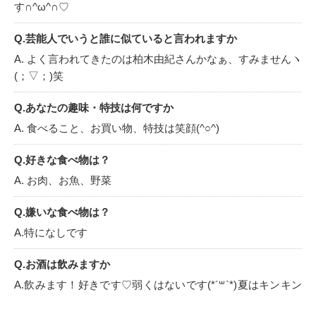
す∩^ω^∩♡
Q.芸能人でいうと誰に似ていると言われますか
A. よく言われてきたのは柏木由紀さんかなぁ、すみませんヽ
(；▽；)笑
Q.あなたの趣味・特技は何ですか
A. 食べること、お買い物、特技は笑顔(^○^)
Q.好きな食べ物は？
A. お肉、お魚、野菜
Q.嫌いな食べ物は？
A.特になしです
Q.お酒は飲みますか
A.飲みます！好きです♡弱くはないです(*´꒳`*)夏はキンキン
に冷えたビール！冬は熱燗がいいですよね(*´꒳`*)♡