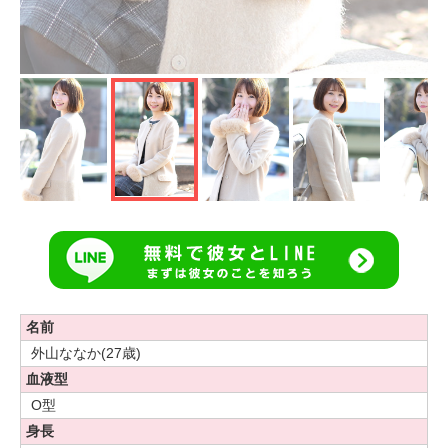
名前
外山ななか(27歳)
血液型
O型
身長