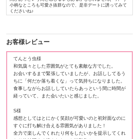
でも食べちゃいます(´ω`)
小柄なところも可愛さ抜群なので、是非デートに誘ってみて
くださいね♪
他好きなものは、アニメだと『ひぐらしのなく頃に』という
アニメが大好きです‼︎
ややホラー要素のあるドキドキするものが好きなので、そん
な感じのおすすめのアニメがありましたら教えて欲しいです
♡
お客様レビュー
だけど、ホラーだけで無くテレビ番組とかではイッテQとか
バラエティ番組をよく見ます‼︎♡
てんとう虫様
またドラマとか映画とかも幅広く見ますが、『SPEC』とい
和気藹々とした雰囲気がとても素敵な方でした。
うドラマが大好きでずっと見てます‼︎
その主人公役の戸田恵梨香さんが大好きで、憧れです
お会いするまで緊張していましたが、お話ししてるう
（≧∇≦）
ちに「何だか
落ち着くな」って気持ちになりました。
よかったら見てみてくださいっ
食事しながらお話ししていたらあっという間に時間が
経っていて、
また会いたいと感じました。
私は昔の中学生時代にラグビーをしていたことがあって、ラ
グビーが大好きです‼︎♡
選手としてやっていたのでルールもちゃんと分かっていて観
S様
戦とかも心から楽しめます♪♡
感想としてはとにかく笑顔が可愛いのと初対面なのに
一緒に観戦に行ったとしたら楽しませられる自信とってもあ
すぐに打ち解
け合える雰囲気がありました！
るのでよかったら行きましょう‼︎♡
また、動くこと自体好きなので、その他のスポーツ観戦も気
全力で楽しんでくれたり何をしたいかを提示してくれ
になってるのでよかったら一緒に楽しみましょう〜っ