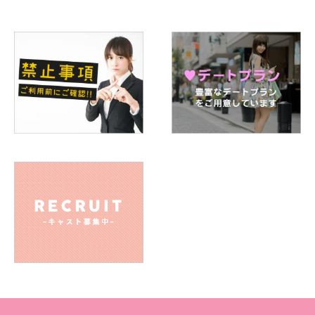
A. 戸田恵梨香さん大好きです♡
Q.好きなスポーツは何ですか
A. ラグビー‼︎
Q.学生の頃に入っていた部活動は何ですか
A. ラグビーやってましたっ‼︎
Q.ストレスの解消方法は？
A. カラオケで思い切り歌うことです♡
Q.旅行で行きたいところは何処ですか
A. 温泉旅行とか行ってみたいと思ってます（≧∇≦）
Q.過去または現在の習い事、資格の有無など教えてください
A. そろばん検定二級有‼︎
Q.自慢できることは何ですか