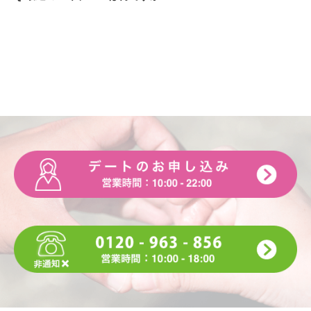
A. 休日でもダラダラしずに出かけることですね〜
Q.休日は何をして過ごしていますか
A. お友達とドライブが最近多いです‼︎
Q.好きな漫画・本・雑誌は何ですか
A. しゅごキャラという漫画が好きです♡
Q.好きな音楽（ジャンルやアーティスト）は何ですか
A. マルシィさんとか、切なくなったり季節を表す音楽に浸る
のが好きです、、笑基本的にバンドさんの歌をよく聞きま
す‼︎
Q.好きなテレビ番組・映画は何ですか
A. ガキ使やイッテQなどのバラエティ番組や、ホラー映画と
か‼︎
Q.好きな芸能人は誰ですか