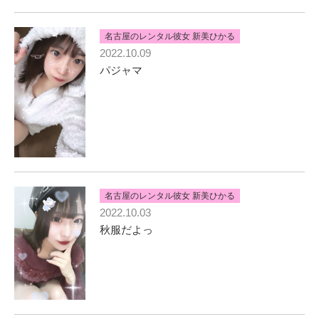
あと、私は身長がかなり低く高い所にあるものがとれないこ
とが多々あって、何も言わずに取ってもらったりしちゃうと
キュンとしちゃったりします、、♡
名古屋のレンタル彼女 新美ひかる
高い所にあるものは代わりに取ってください‼︎笑っ
2022.10.09
パジャマ
ここまで読んで頂き本当にありがとうございます♡
ひかるがどんな人なのか、ここまで読んで分かってくれてた
ら嬉しいです(๑˃̵ᴗ˂̵)
実際にお会いして、デートできる時を楽しみにしていますっ
♡
またね♡
名古屋のレンタル彼女 新美ひかる
2022.10.03
秋服だよっ