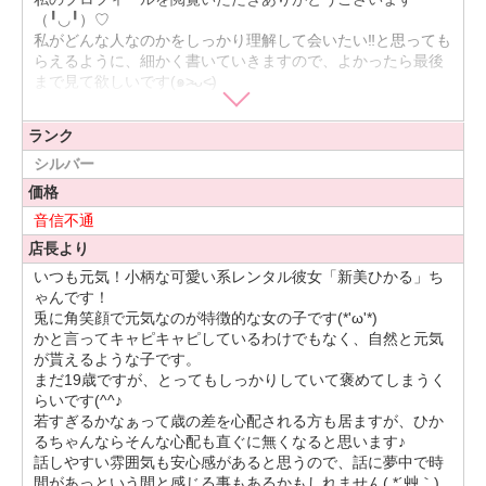
（╹◡╹）♡
私がどんな人なのかをしっかり理解して会いたい‼︎と思っても
らえるように、細かく書いていきますので、よかったら最後
まで見て欲しいです(๑˃̵ᴗ˂̵)
私の性格を大胆にまとめると、とにかくいつも笑顔で明るい
ランク
ところが私の長所で、一緒に居てきっと元気になれます‼︎
その日の最後に笑顔でまたねができる自信あります‼︎
シルバー
元気が欲しいならひかるまで♡笑っ
価格
音信不通
インドアかアウトドアかですと、アウトドア派ですが、家で
映画鑑賞とかゆっくりするのも好きです（≧∇≦）
店長より
いつも元気！小柄な可愛い系レンタル彼女「新美ひかる」ち
また、前のバイト先にダーツが置いてあって、よく一緒のバ
ゃんです！
イトの子と勝負したりしてたのでダーツ得意です‼︎
兎に角笑顔で元気なのが特徴的な女の子です(*'ω'*)
よかったらダーツ一緒に楽しみたいななんて思ってますっ
かと言ってキャピキャピしているわけでもなく、自然と元気
その時は負けないぞっ‼︎笑っ
が貰えるような子です。
まだ19歳ですが、とってもしっかりしていて褒めてしまうく
好きな食べ物はラーメンが大好物で、細麺でややコッテリが
らいです(^^♪
好みです♡
若すぎるかなぁって歳の差を心配される方も居ますが、ひか
一緒に食べる餃子も好きだし、とにかく中華料理が大好き♡
るちゃんならそんな心配も直ぐに無くなると思います♪
話しやすい雰囲気も安心感があると思うので、話に夢中で時
そして嫌いな食べ物は特にないので、割と好き嫌い無くなん
間があっという間と感じる事もあるかもしれません( *´艸｀)