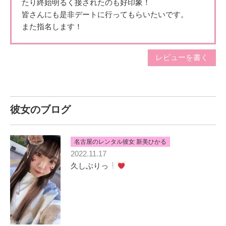
たり終始明る
く接されたのも好印象！
皆さんにも是非デートに行ってもらいたいです。
日頃のストレスは私はカラオケで思い切り歌ってふっ飛ばし
また指名します！
てますっ
昔から結構な数カラオケに行っているので、歌には自信あり
ます‼︎
特に浜崎あゆみさんとか、Superflyさんとかが声質的に得意
レビューを書く
です‼︎
高校生の時とかは、大阪でユニバとか、千葉でディズニーと
かが行きたいと思っていましたが、卒業してから旅行はゆっ
くりするものだ‼︎っと考え方が変わって、温泉旅行行ってみた
彼女のブログ
いなと思ってます‼︎
箱根とか下呂とかまだ一度も行ったことがないので、近々行
ってみたいなと♡
名古屋のレンタル彼女 新美ひかる
私は今動物関連の資格を取るために動物の専門学校へ行って
2022.11.17
います‼︎
久しぶりっ
とにかく動物が大好きで、わんちゃんか猫ちゃんだと、私は
猫ちゃん派で、たまに猫カフェに行ったりします♡
あの自由奔放な行動が大好きで、よく癒されに行っています‼︎
私の異性のタイプは、爽やかで臨機応変に対応できて気が効
く優しい人です（╹◡╹）