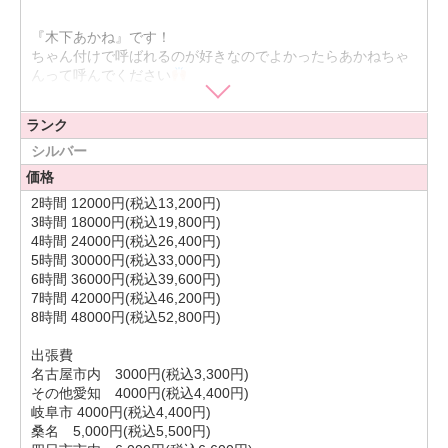
『木下あかね』です！
ちゃん付けで呼ばれるのが好きなのでよかったらあかねちゃ
んって呼んでください
(あだ名つけてくれるのも大歓迎^ ^)
ランク
ノリが良いね、明るいねとよく言ってもらえます！けど落ち
シルバー
着いてるねとも言われるからどっちなんだろう
価格
2時間 12000円(税込13,200円)
3時間 18000円(税込19,800円)
話すのが好きなので、友達といて話に夢中になると早口でば
4時間 24000円(税込26,400円)
ーっと話してしまう癖があるのでもし聞きずらいってなった
5時間 30000円(税込33,000円)
ら遠慮なく言ってくださいね！笑
6時間 36000円(税込39,600円)
7時間 42000円(税込46,200円)
8時間 48000円(税込52,800円)
外出するのも家でYouTube見てゴロゴロする時間も両方だい
すき
(家にいるとベッドから動けなくなっちゃうんです)
出張費
名古屋市内 3000円(税込3,300円)
その他愛知 4000円(税込4,400円)
最近色んな人に似てるって言われるんですけど、平成フラミ
岐阜市 4000円(税込4,400円)
ンゴのニコちゃんや比嘉愛美さん、恐縮ですが笑うと長澤ま
桑名 5,000円(税込5,500円)
さみさんに似てると言われます