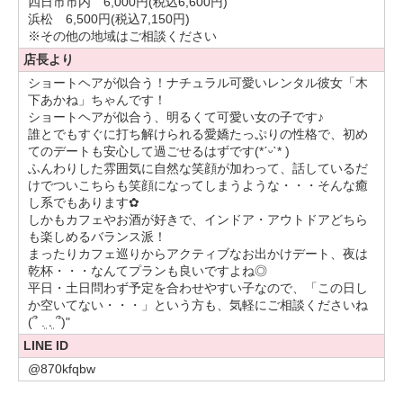
四日市市内 6,000円(税込6,600円)
浜松 6,500円(税込7,150円)
※その他の地域はご相談ください
お食事デートはもちろんのこと、春夏秋冬を感じられる自然
豊かなデートもしてみたいな〜！
店長より
ショートヘアが似合う！ナチュラル可愛いレンタル彼女「木
下あかね」ちゃんです！
食べることもお酒を飲むことも大好きなので彼氏さんとのデ
ショートヘアが似合う、明るくて可愛い女の子です♪
ートが楽しみです
誰とでもすぐに打ち解けられる愛嬌たっぷりの性格で、初め
好きな食べ物は、ハンバーガー・海鮮・ラーメン・チョコレ
てのデートも安心して過ごせるはずです(*ˊᵕˋ* )
ート(スイーツ大好き
)
ふんわりした雰囲気に自然な笑顔が加わって、話しているだ
お酒でよく飲むのはジャスミン系、ハイボール、カクテル、
けでついこちらも笑顔になってしまうような・・・そんな癒
日本酒です
し系でもあります︎✿
しかもカフェやお酒が好きで、インドア・アウトドアどちら
も楽しめるバランス派！
おしゃれなカフェに行くのが大好きで、インスタで良さげな
まったりカフェ巡りからアクティブなお出かけデート、夜は
ところを見つけては保存してそこに行くっていうのを繰り返
乾杯・・・なんてプランも良いですよね◎
しています
平日・土日問わず予定を合わせやすい子なので、「この日し
か空いてない・・・」という方も、気軽にご相談くださいね
(՞ ܸ. .ܸ ՞)"
アーティストさんはNovelbrightが好きでこの前LIVEに初めて
LINE ID
行ってきました！！めちゃくちゃ良くて耳が癒された(о´∀`о)
あとフルーツジッパーの曲にハマっててよく聴いています
@870kfqbw
みんなほんとに可愛い！！！