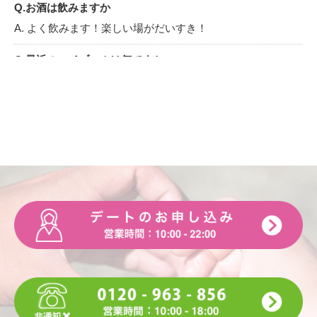
Q.お酒は飲みますか
A. よく飲みます！楽しい場がだいすき！
Q.最近のマイブームは何ですか
A. 遠出をすること
Q.休日は何をして過ごしていますか
A. YouTubeかドラマを見てるか、最近は旅行することも多い
です^ ^
Q.好きな漫画・本・雑誌は何ですか
A. あんまり読まないです
Q.好きな音楽（ジャンルやアーティスト）は何ですか
A. Novelbright、backnumber、ねぐせ
Q.好きなテレビ番組・映画は何ですか
A. テレビ番組でいうと、バラエティがすきなので「酒のつま