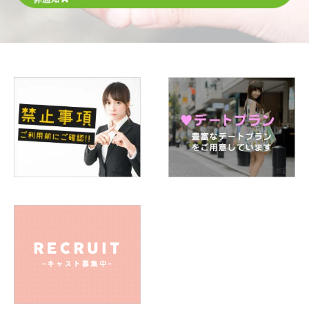
みになる話」や「トークィーンズ」や「あざとくて何が悪い
の」、映画はカイジなどのデスゲーム系の映画をよく見ます
Q.好きな芸能人は誰ですか
A. 馬場ふみかちゃん、内田理央ちゃん
Q.好きなスポーツは何ですか
A. ダーツ
Q.学生の頃に入っていた部活動は何ですか
A. バスケ
と茶道
Q.ストレスの解消方法は？
A. カラオケで思いっきり歌うことで発散しています！
Q.旅行で行きたいところは何処ですか
A. 北海道