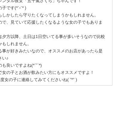
レンタル彼女「五十嵐さくら」ちゃんです！
す(*ˊᵕˋ* )
で基本的にずっと笑ってます
もしかしたら守りたくなってしまうかもしれません。
ください！
ので、見ていて応援したくなるような女の子でもありま
すが、スノボやスキー好きなので、アウトドアも挑戦し
は夕方以降、土日は1日空いてる事が多いそうなので比較
す！
かもしれません。
アも色んなデートしてみたい
る事が好きみたいなので、オススメのお店があったら是
さい♪
ので、映画デート沢山したい！
良いですよね(*ˊ˘ˋ*)
さん行って美味しいもの食べながらお話ししたりするの
で女の子とお酒が飲みたい方にもオススメですよ！
女の子に連絡してみてくださいね( '꒳' )
きあったりするのも楽しそう
、新規開拓してみたいです
か全然したことないからアウトドア好きな彼氏さんだっ
らお散歩とかピクニックとか憧れます
ライスとかの卵料理、パスタ、ピザ（チーズたっぷりが