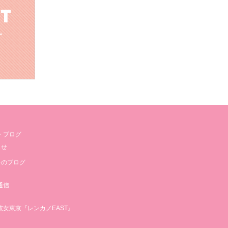
・ブログ
らせ
子のブログ
通信
彼女東京『レンカノEAST』