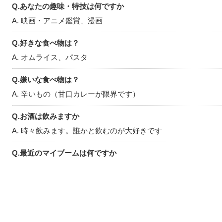
Q.あなたの趣味・特技は何ですか
お会いしてお話して
A. 映画・アニメ鑑賞、漫画
す
Q.好きな食べ物は？
平日は夜からになっ
A. オムライス、パスタ
からのデートも大歓
Q.嫌いな食べ物は？
少しでも気になる！
A. 辛いもの（甘口カレーが限界です）
しいです
彼氏さんとお会いで
Q.お酒は飲みますか
A. 時々飲みます。誰かと飲むのが大好きです
Q.最近のマイブームは何ですか
A. 最近スマホ変えたのでスマホケース探し
Q.休日は何をして過ごしていますか
A. お家でだらだら映画鑑賞、友達と美味しいもの巡り