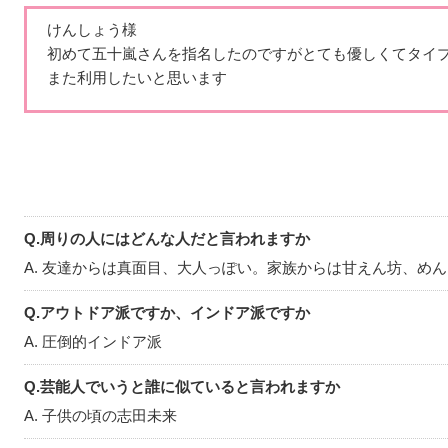
嬉しい
）、お蕎麦
けんしょう様
実は苦手な食べ物が
初めて五十嵐さんを指名したのですがとても優しくてタイ
外なら色んなところ
また利用したいと思います
スイーツも大好きで
（笑）
悲しいことに友達少
行きたいところの制
詳しくはないですが
Q.周りの人にはどんな人だと言われますか
囲気がとっても好き
A. 友達からは真面目、大人っぽい。家族からは甘えん坊、め
自分でお酒選ぶとつ
すすめ教えてくださ
Q.アウトドア派ですか、インドア派ですか
A. 圧倒的インドア派
普段はシンプルカジ
に憧れて、色々お店
Q.芸能人でいうと誰に似ていると言われますか
色んなジャンルの服
A. 子供の頃の志田未来
最後まで読んでいた