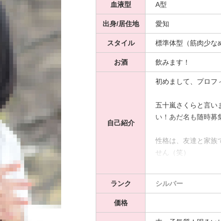
血液型
A型
出身/居住地
愛知
スタイル
標準体型（筋肉少な
お酒
飲みます！
初めまして、プロフ
五十嵐さくらと言い
い！あだ名も随時募
自己紹介
性格は、友達と家族
せん（笑）
私は精神年齢は低め
姉さんっぽいと言わ
ランク
シルバー
多分お姉ちゃん子で
価格
お話するの好きなの