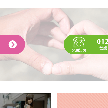
Q.好きな漫画・本・雑誌は何ですか
A. 鋼の錬金術師、薬屋のひとりごと
Q.好きな音楽（ジャンルやアーティスト）は何ですか
A. RADWIMPS、ヒグチアイ、ヨルシカ
Q.好きなテレビ番組・映画は何ですか
A. ずっと好きなのはジブリ作品です。色んなジャンルの映画
Q.好きな芸能人は誰ですか
A. 高橋一生、内山昂輝（声優）
Q.好きなスポーツは何ですか
A. 運動音痴です
Q.学生の頃に入っていた部活動は何ですか
A. ダンス部（1年間だけ）