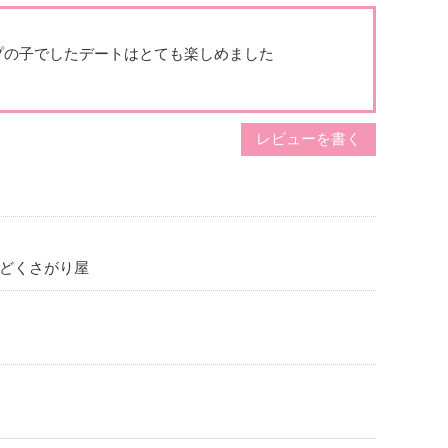
、などなど好きなもの沢山です！
一個だけあって、辛いものへの耐性がゼロです
それ以
プの子で
したデートはとても楽しめました
行きましょう！！
、いっつもカフェとかをインスタで調べて保存してる
レビューを書く
ないので行きたいお店が貯まるばっかりで、よかったら
覇に協力してくれる彼氏さん募集中です
、お酒も大好きです！人と一緒に飲むあのお酒の場の雰
です
んどくさがり屋
いついおんなじお酒を頼んでしまうので、よかったらお
い
ュアルを着ることが多いですが、最近可愛い雰囲気の服
周ってます
を楽しめるようになりたいな！
だきありがとうございます