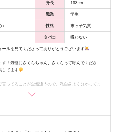
身長
163cm
職業
学生
め）
性格
末っ子気質
タバコ
吸わない
ィールを見てくださってありがとうございます
ます！気軽にさくらちゃん、さくらって呼んでくださ
集してます
で言ってることが全然違うので、私自身よく分かってま
かな、と思ってるんですけど、友達にはよく真面目でお
れます
憧れが出てるんかも…
で、彼氏さんとたくさん楽しくお話ししたいと思ってま