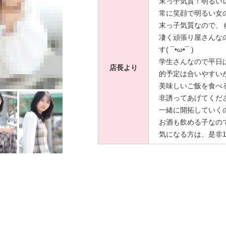
末っ子気質！明るい
す！
常に笑顔で明るい女の子で
笑いのツボが浅いの
末っ子気質なので、
色んなお話聞かせて
凄く頑張り屋さんな
す( ¯•ω•¯ )
普段はインドア派で
学生さんなので平日
てみたいと思ってま
店長より
的予定は合いやすい
インドアもアウトド
美味しいご飯を食べ
非誘ってあげてくだ
映画観るの大好きな
一緒に開拓していくのも
あとは色んなご飯屋
お酒も飲める子なの
も好き
気になる方は、是非1度
お互いのおすすめ行
趣味がずっと固定で
アウトドアデートと
たら教えて欲しいな
天気いい日はぶらぶ
好きな食べ物はオム