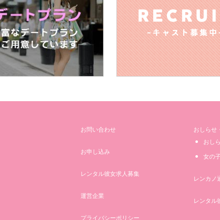
Q.ストレスの解消方法は？
A. 誰かと一緒に美味しいご飯食べる。感動する映画で泣く
Q.旅行で行きたいところは何処ですか
A. 日本で行ったことないとこ
Q.過去または現在の習い事、資格の有無など教えてください
A. 習い事:習字、ピアノ、塾。免許:普通運転免許
Q.自慢できることは何ですか
A. 神経衰弱
お問い合わせ
おしらせ
おし
Q.将来の夢や頑張っていることは何ですか
お申し込み
女の
A. 資格取得頑張り中！
レンタル彼女求人募集
レンカノ
Q.あなたにとって大切なものは何ですか
運営企業
A. 一緒にいたい人と一緒にいること
レンタル
プライバシーポリシー