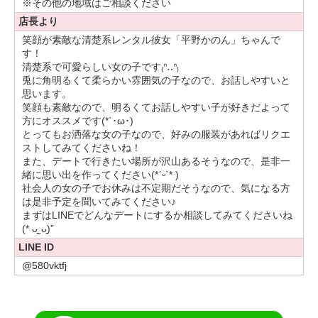
※その他の地域はご相談ください
あとは、ピアノですね
♪
店長より
幼いころに習っていましたが、最近またはまっています！弾
笑顔が素敵な清楚系レンタル彼女「平野かのん」ちゃんで
くのも好きですし、クラシック聴くのも好きです♪
す！
清楚系で可愛らしい女の子です₍ᐢ‥ᐢ₎
お洋服が好きで、ワンピースや可愛い系の洋服をよく着ます
兎に角明るくて柔らかい雰囲気の子なので、お話しやすいと
思います。
デニムなどのカジュアルな服装も好きなので、彼氏さんの好
笑顔も素敵なので、明るくてお話しやすい子が好きだよって
み教えて欲しいな〜
方にオススメです(*`･ω･)ゞ
とってもお洒落な女の子なので、好みの服装があればリクエ
どちらかといえば、インドアですが、
ストしてみてくださいね！
映画館や水族館、お買い物、スイーツ巡り、食べ歩きなどな
また、デートで行きたい場所が沢山あるそうなので、是非一
どたくさん行きたいところあります
緒に思い出を作ってください‪(*ˊᵕˋ* )
あとは、景色が綺麗なところに行きたいです！
社会人の女の子でお休みは不定期だそうなので、気になる方
一緒に行きましょ
♡
は是非予定を聞いてみてください♪
まずはLINEでどんなデートにするか相談してみてくださいね
2人で楽しい思い出たくさん作りたいな♪
(* ᴗ͈ˬᴗ͈)”
LINE ID
@580vktfj
最後まで読んで下さりありがとうございます！
一緒にデートをして私のことたくさん知ってもらえたら嬉し
いですし、私も彼氏さんのこと沢山知りたいです♡