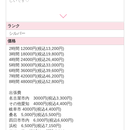
しいです♡
楽しくお話しすることが大好きです！
性格は好奇心旺盛なので、わたしの知らない分野のお話も教
ランク
えてくださいっ(*^^*)
聞き上手とも言われるので、相談ごとも大歓迎です！沢山お
シルバー
話しましょう
価格
2時間 12000円(税込13,200円)
3時間 18000円(税込19,800円)
美味しいものが、大好きです♥️
4時間 24000円(税込26,400円)
好きな食べ物は、お寿司、お肉、スイーツ大好きです！！
5時間 30000円(税込33,000円)
そして！絶対外せないものは…♡
6時間 36000円(税込39,600円)
オムライスですねっ
7時間 42000円(税込46,200円)
トロトロの卵がいいな〜考えてるだけで、食べたくなっちゃ
8時間 48000円(税込52,800円)
いました〜♡
出張費
基本嫌いな食べ物は、無いです！（唯一パクチーだけ）
名古屋市内 3000円(税込3,300円)
とにかく食べることが好きなので、美味しいご飯や美味しい
その他愛知 4000円(税込4,400円)
スイーツ、一緒に食べに行きたいです♥️
岐阜市 4000円(税込4,400円)
桑名 5,000円(税込5,500円)
四日市市内 6,000円(税込6,600円)
お休みの日は、友人とカフェでおしゃべりしてます
カフェ
浜松 6,500円(税込7,150円)
開拓しなきゃ