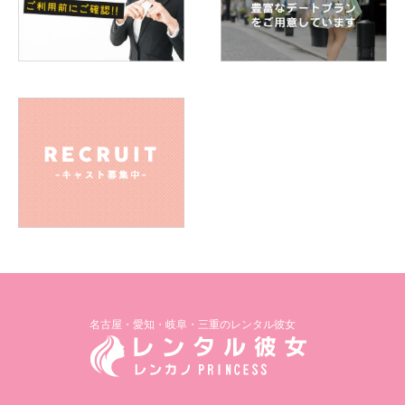
A. テニス/バドミントン
Q.ストレスの解消方法は？
A. たくさん美味しいもの食べる！
Q.旅行で行きたいところは何処ですか
A. 景色が綺麗なところに行きたい！全国の美味しいもの食べ
たいなー
Q.過去または現在の習い事、資格の有無など教えてください
A. ピアノ
Q.自慢できることは何ですか
A. いつも笑顔
名古屋・愛知・岐阜・三重のレンタル彼女
Q.将来の夢や頑張っていることは何ですか
A. 自分磨き