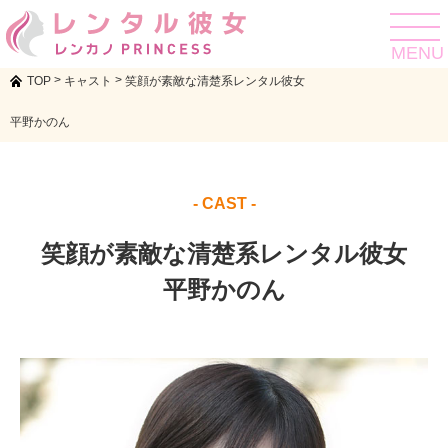
toggle
navigat
MENU
>
>
TOP
キャスト
笑顔が素敵な清楚系レンタル彼女
平野かのん
- CAST -
笑顔が素敵な清楚系レンタル彼女
平野かのん