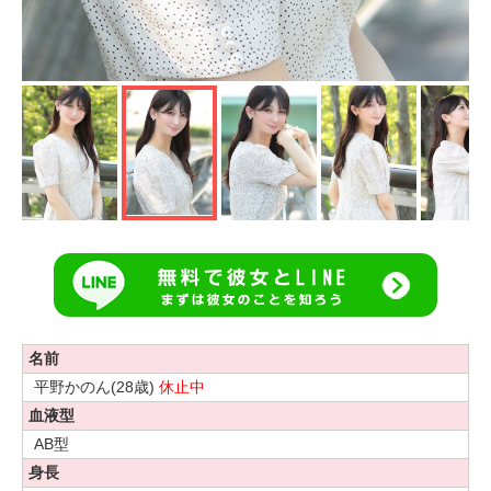
名前
平野かのん(28歳)
休止中
血液型
AB型
身長