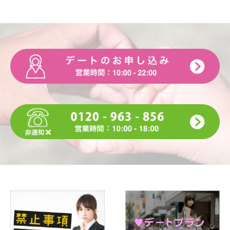
A. カフェ巡り
友人とよく行きます
Q.好きな漫画・本・雑誌は何ですか
A. 韓ドラ
Q.好きな音楽（ジャンルやアーティスト）は何ですか
A. アイドル好きです！
Q.好きなテレビ番組・映画は何ですか
A. 月曜から夜更かし
Q.好きな芸能人は誰ですか
A. TWICEのサナ
Q.好きなスポーツは何ですか
A. 野球
Q.学生の頃に入っていた部活動は何ですか