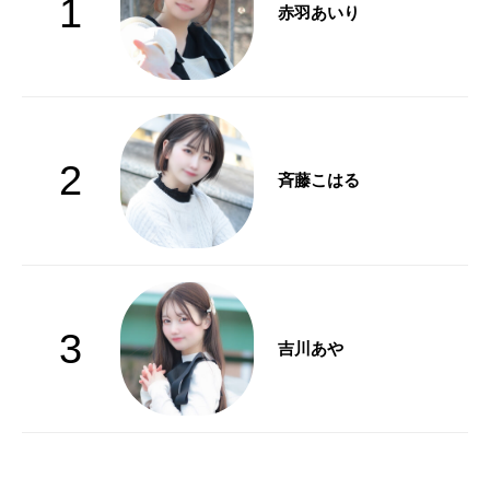
1
赤羽あいり
2
斉藤こはる
3
吉川あや