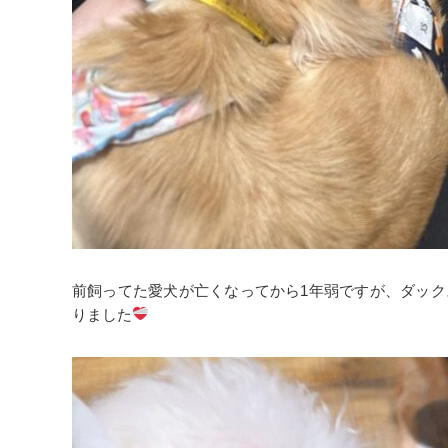
前飼ってた愛犬が亡くなってから1年弱ですが、ダッ
りました