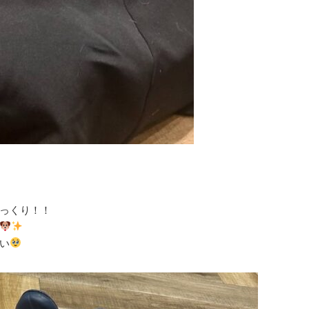
っくり！！
い