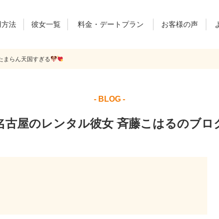
用方法
彼女一覧
料金・デートプラン
お客様の声
1.たまらん天国すぎる
ご利用料金
デートプラン
レンカノ通信
- BLOG -
名古屋のレンタル彼女 斉藤こはるのブロ