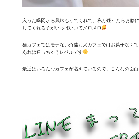
入った瞬間から興味もってくれて、私が座ったらお膝
してくれる子がいっぱいいてメロメロ
猫カフェではモテない斉藤も犬カフェではお菓子なくて
あれは通っちゃうレベルです
最近はいろんなカフェが増えているので、こんなの面白