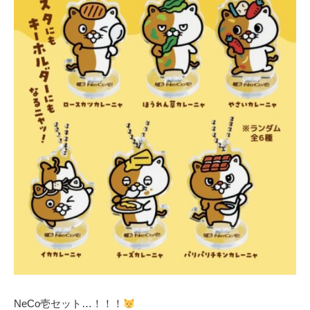
NeCo壱セット…！！！