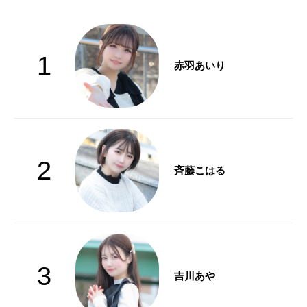
1
赤羽あいり
2
斉藤こはる
3
吉川あや