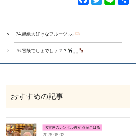
有
74.超絶大好きなフルーツ⸝⸝⸝
76.冒険でしょでしょ？？
⸒⸒⸒⸒
おすすめの記事
名古屋のレンタル彼女 斉藤こはる
2026.08.02