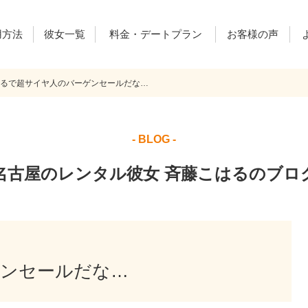
用方法
彼女一覧
料金・デートプラン
お客様の声
.まるで超サイヤ人のバーゲンセールだな…
ご利用料金
デートプラン
レンカノ通信
- BLOG -
名古屋のレンタル彼女 斉藤こはるのブロ
ゲンセールだな…