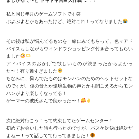
まじかるで〜と ドキドキ告白大作戦
…！！
私と同じ年月のゲームソフトです笑
ぷよぷよとかもあったけど、絶対これ！ってなりました
その後は私が悩んでるものを一緒にみてもらって、色々アド
バイスもしながらウィンドウショッピング付き合ってもらい
ました
アドバイスのおかげで欲しいものが決まったからよかっ
た〜！有り難すぎました
ちなみに、悩んでたものはモンハンのためのヘッドセットな
のですが、傷の音とか環境生物の声とかも聞こえるからモン
ハンがより楽しくなってる！
ゲーマーの彼氏さんで良かった〜！
次に絶対行こう！って約束してたゲームセンター！
初めてお会いした時も行ったのですが、バスケ対決は絶対だ
よねー！って話してて行ってきました！