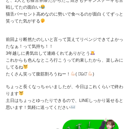
ど、2人とも猫舌界隈だからたこ焼きもチキンステーキも苦
戦してたの面白い
猫舌パーセント高めなのに勢いで食べるのが面白くてずっと
笑ってた気がする
前回より断然たのしいと言って貰えてリベンジできてよかっ
たなぁ！って気持ち！！
3年越しに勇気出して連絡くれてありがとう
これからも色んなところ行こうって約束したから、楽しみに
してるね
たくさん笑って腹筋割ろうねー！
( ･᷅ὢ･᷄
)
ちょっと長くなっちゃいましたが、今日はこれくらいで終わ
ります
土日はちょっとゆったりできるので、LINEしっかり返せると
思います！気軽に送ってください