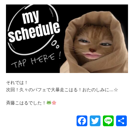
それでは！
次回！久々のパフェで大暴走こはる！おたのしみに…‪☆
斉藤こはるでした！
Facebook
Twitter
Line
共
有