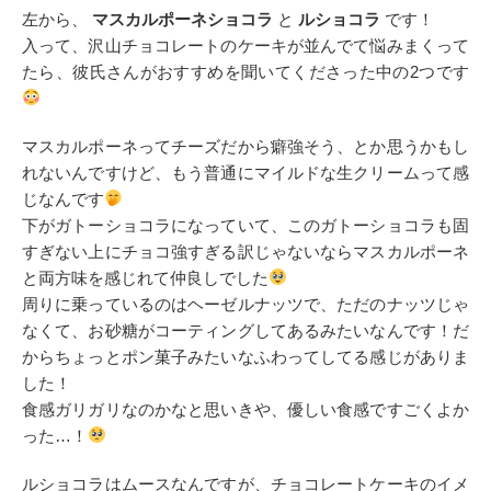
左から、
マスカルポーネショコラ
と
ルショコラ
です！
入って、沢山チョコレートのケーキが並んでて悩みまくって
たら、彼氏さんがおすすめを聞いてくださった中の2つです
マスカルポーネってチーズだから癖強そう、とか思うかもし
れないんですけど、もう普通にマイルドな生クリームって感
じなんです
下がガトーショコラになっていて、このガトーショコラも固
すぎない上にチョコ強すぎる訳じゃないならマスカルポーネ
と両方味を感じれて仲良しでした
周りに乗っているのはヘーゼルナッツで、ただのナッツじゃ
なくて、お砂糖がコーティングしてあるみたいなんです！だ
からちょっとポン菓子みたいなふわってしてる感じがありま
した！
食感ガリガリなのかなと思いきや、優しい食感ですごくよか
った…！
ルショコラはムースなんですが、チョコレートケーキのイメ