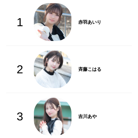
1
赤羽あいり
2
斉藤こはる
3
吉川あや