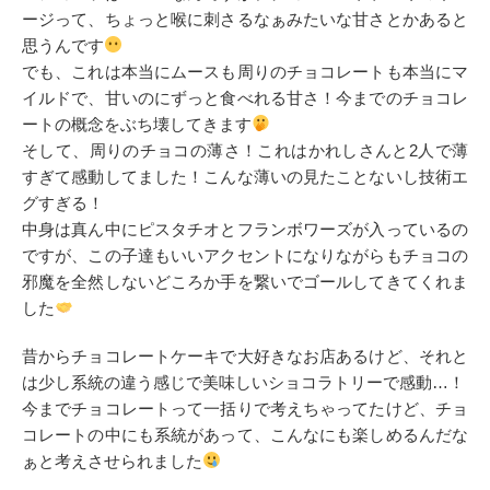
ージって、ちょっと喉に刺さるなぁみたいな甘さとかあると
思うんです
でも、これは本当にムースも周りのチョコレートも本当にマ
イルドで、甘いのにずっと食べれる甘さ！今までのチョコレ
ートの概念をぶち壊してきます
そして、周りのチョコの薄さ！これはかれしさんと2人で薄
すぎて感動してました！こんな薄いの見たことないし技術エ
グすぎる！
中身は真ん中にピスタチオとフランボワーズが入っているの
ですが、この子達もいいアクセントになりながらもチョコの
邪魔を全然しないどころか手を繋いでゴールしてきてくれま
した
昔からチョコレートケーキで大好きなお店あるけど、それと
は少し系統の違う感じで美味しいショコラトリーで感動…！
今までチョコレートって一括りで考えちゃってたけど、チョ
コレートの中にも系統があって、こんなにも楽しめるんだな
ぁと考えさせられました