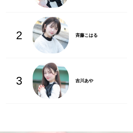
2
斉藤こはる
3
吉川あや