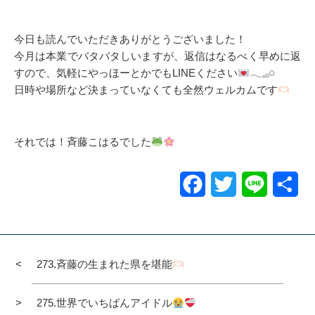
今日も読んでいただきありがとうございました！
今月は本業でバタバタしいますが、返信はなるべく早めに返
すので、気軽にやっほーとかでもLINEください
𓂃𓈒𓂂𓏸
日時や場所など決まっていなくても全然ウェルカムです
それでは！斉藤こはるでした
Facebook
Twitter
Line
共
有
273.斉藤の生まれた県を堪能
275.世界でいちばんアイドル