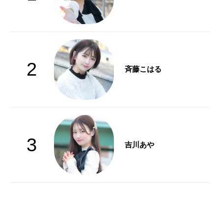
2
斉藤こはる
3
吉川あや