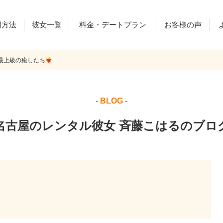
用方法
彼女一覧
料金・デートプラン
お客様の声
0.最上級の癒したち
ご利用料金
デートプラン
レンカノ通信
- BLOG -
名古屋のレンタル彼女 斉藤こはるのブロ