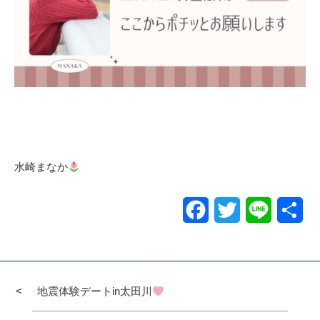
水崎まなか
Facebook
Twitter
Line
共
有
地震体験デートin太田川