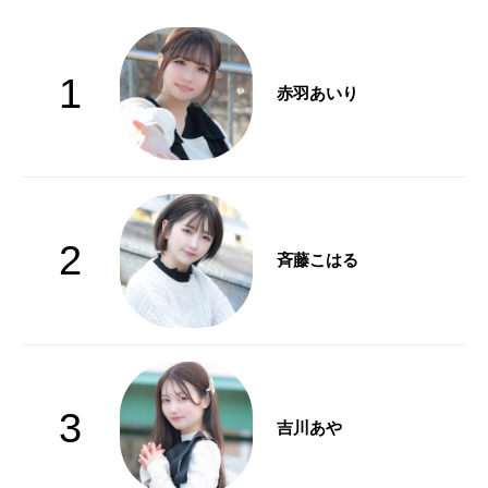
1
赤羽あいり
2
斉藤こはる
3
吉川あや