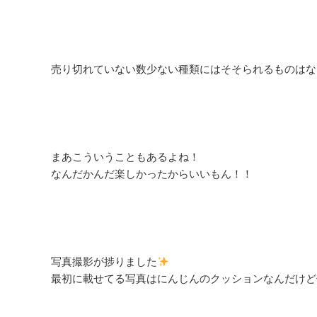
売り切れていない数少ない種類にはそそられるものはな
まあこういうこともあるよね！
なんだかんだ楽しかったからいいもん！！
写真撮影が捗りました
最初に載せてる写真はにんじんのクッションなんだけど