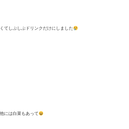
くてしぶしぶドリンクだけにしました
他には白菜もあって