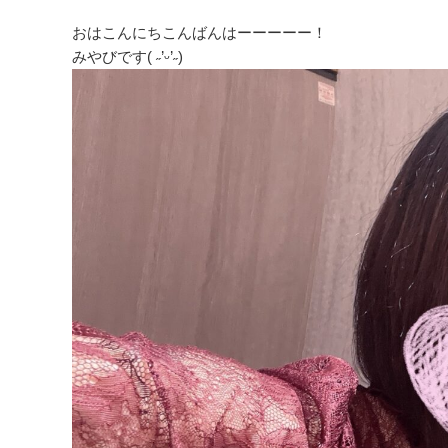
おはこんにちこんばんはーーーーー！
みやびです( ˶’ᵕ’˶)