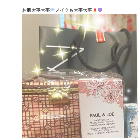
お肌大事大事
メイクも大事大事