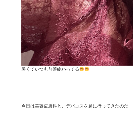
暑くていつも前髪終わってる
今日は美容皮膚科と、デパコスを見に行ってきたのだ