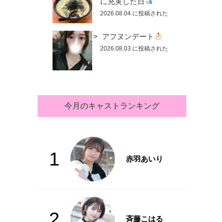
に充実した日
2026.08.04 に投稿された
アフヌンデート
2026.08.03 に投稿された
今月のキャストランキング
1
赤羽あいり
2
斉藤こはる