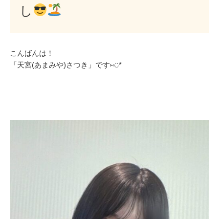
し
こんばんは！
「天宮(あまみや)さつき」です⑅◡̈*